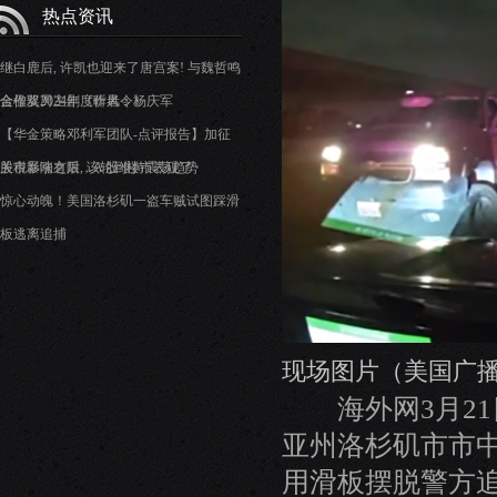
热点资讯
继白鹿后, 许凯也迎来了唐宫案! 与魏哲鸣
合作双男主剧《听风令》
金楹奖2024年度作者：杨庆军
【华金策略邓利军团队-点评报告】加征
关税影响有限，A 股维持震荡趋势
股市暴涨之后, 该轮到楼市表现了
惊心动魄！美国洛杉矶一盗车贼试图踩滑
板逃离追捕
现场图片（美国广
海外网3月21日
亚州洛杉矶市市
用滑板摆脱警方