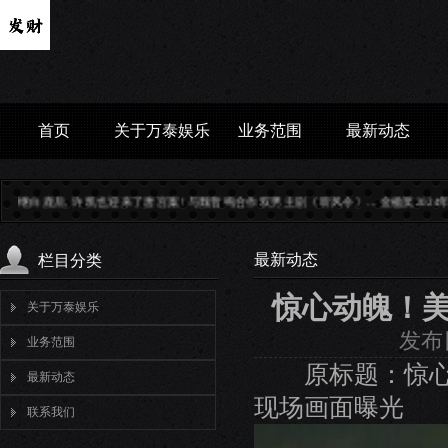
首页
关于万泰娱乐
业务范围
最新动态
后, 许凯也迎来了唐宫案! 与魏哲鸣合作双男主剧《听风令》...
金楹奖2024年度作者：杨
最新动态
栏目分类
惊心动魄！
关于万泰娱乐
发布日
业务范围
原标题：惊心动
最新动态
现场画面曝光
联系我们