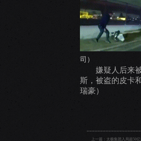
司）
嫌疑人后来被确
斯，被盗的皮卡和
瑞豪）
上一篇：
太极集团入局超50